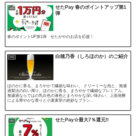
せたPay 春のポイントアップ第1
Info
弾
春のポイントUP第1弾 せたがやのお店を応援！
白穂乃香（しろほのか）のご紹介
Info
ほのかに香る、まろやかで繊細な味わい。 クリーミーな泡と、無濾
過製法の白い濁り。ほのかに香る、まろやかで繊細なプレミアム。
無濾過ならではの乳白色の液色とまろやかな深い味わい、上面発酵
による華やかな香りと小麦麦芽の絶妙なブラン...
せたPay☆最大7％還元!!
Info