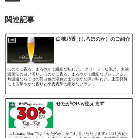
関連記事
白穂乃香（しろほのか）のご紹介
Info
ほのかに香る、まろやかで繊細な味わい。 クリーミーな泡と、無濾
過製法の白い濁り。ほのかに香る、まろやかで繊細なプレミアム。
無濾過ならではの乳白色の液色とまろやかな深い味わい、上面発酵
による華やかな香りと小麦麦芽の絶妙なブラン...
せたがやPay使えます
Info
La Cocina Meeでは「せたPay」がご利用いただけます♪ 11/1(火)か